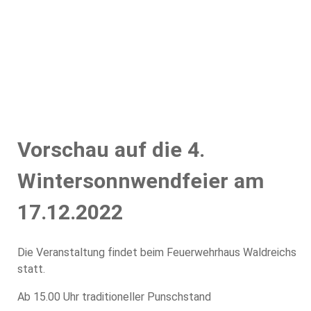
Home
Aktuelles
Einsätze
Übungen
Bewerbe
Termine
Ausrüstung
Historisches
Mannschaft
Jahresberichte
Vorschau auf die 4.
Wintersonnwendfeier am
17.12.2022
Die Veranstaltung findet beim Feuerwehrhaus Waldreichs
statt.
Ab 15.00 Uhr traditioneller Punschstand