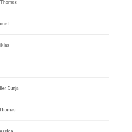
 Thomas
mmel
iklas
ler Dunja
cThomas
essica