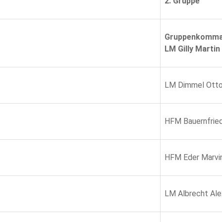
2. Gruppe
Gruppenkomma
LM Gilly Martin
LM Dimmel Ott
HFM Bauernfrie
HFM Eder Marvi
LM Albrecht Ale