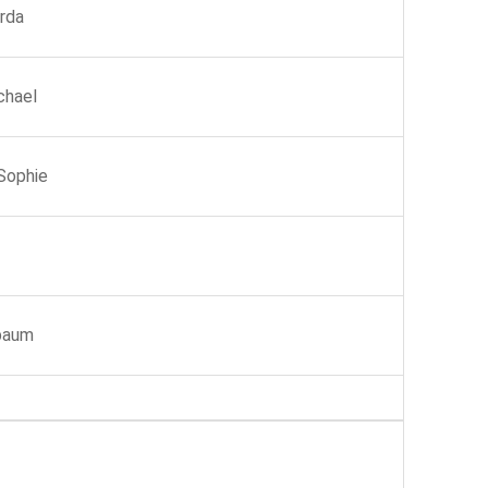
rda
chael
Sophie
baum