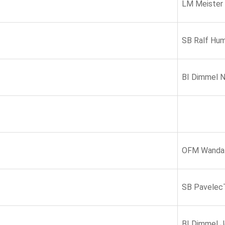
LM Meister
SB Ralf Hu
BI Dimmel N
OFM Wandal
SB Pavele
BI Dimmel J