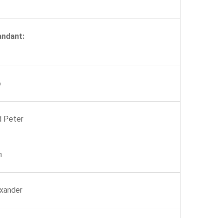
ndant:
o
d Peter
n
xander