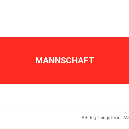
erbe
Termine
Ausrüstung
Historisches
Mannschaft
MANNSCHAFT
ABI Ing. Langsteiner M