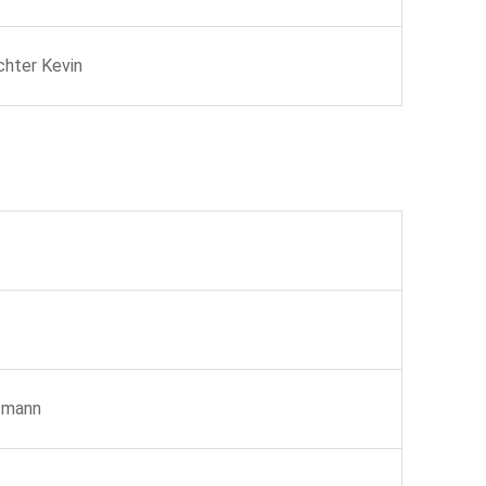
ichter Kevin
fmann