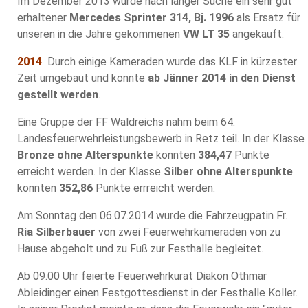
Im Dezember 2013 wurde nach langer Suche ein sehr gut
erhaltener
Mercedes Sprinter 314, Bj. 1996
als Ersatz für
unseren in die Jahre gekommenen
VW LT 35
angekauft.
2014
Durch einige Kameraden wurde das KLF in kürzester
Zeit umgebaut und konnte
ab Jänner 2014 in den Dienst
gestellt werden
.
Eine Gruppe der FF Waldreichs nahm beim 64.
Landesfeuerwehrleistungsbewerb in Retz teil. In der Klasse
Bronze ohne Alterspunkte
konnten
384,47
Punkte
erreicht werden. In der Klasse
Silber ohne Alterspunkte
konnten
352,86
Punkte errreicht werden.
Am Sonntag den 06.07.2014 wurde die Fahrzeugpatin Fr.
Ria Silberbauer
von zwei Feuerwehrkameraden von zu
Hause abgeholt und zu Fuß zur Festhalle begleitet.
Ab 09.00 Uhr feierte Feuerwehrkurat Diakon Othmar
Ableidinger einen Festgottesdienst in der Festhalle Koller.