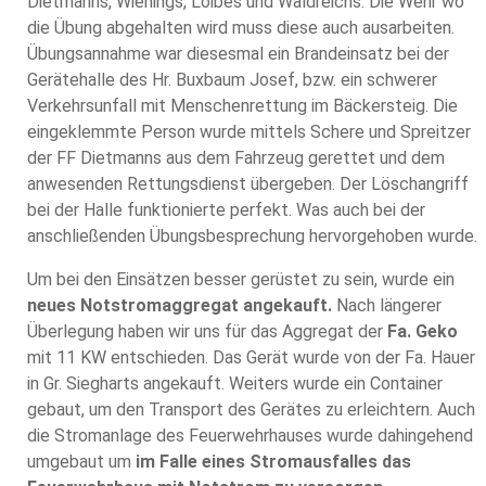
Dietmanns, Wienings, Loibes und Waldreichs. Die Wehr wo
die Übung abgehalten wird muss diese auch ausarbeiten.
Übungsannahme war diesesmal ein Brandeinsatz bei der
Gerätehalle des Hr. Buxbaum Josef, bzw. ein schwerer
Verkehrsunfall mit Menschenrettung im Bäckersteig. Die
eingeklemmte Person wurde mittels Schere und Spreitzer
der FF Dietmanns aus dem Fahrzeug gerettet und dem
anwesenden Rettungsdienst übergeben. Der Löschangriff
bei der Halle funktionierte perfekt. Was auch bei der
anschließenden Übungsbesprechung hervorgehoben wurde.
Um bei den Einsätzen besser gerüstet zu sein, wurde ein
neues Notstromaggregat angekauft.
Nach längerer
Überlegung haben wir uns für das Aggregat der
Fa. Geko
mit 11 KW entschieden. Das Gerät wurde von der Fa. Hauer
in Gr. Siegharts angekauft. Weiters wurde ein Container
gebaut, um den Transport des Gerätes zu erleichtern. Auch
die Stromanlage des Feuerwehrhauses wurde dahingehend
umgebaut um
im Falle eines Stromausfalles das