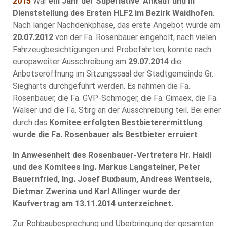
2015
War
ein Jahr der Superlative
.
Ankauf und in
Dienststellung des Ersten HLF2 im Bezirk Waidhofen
.
Nach langer Nachdenkphase, das erste Angebot wurde am
20.07.2012
von der Fa. Rosenbauer eingeholt, nach vielen
Fahrzeugbesichtigungen und Probefahrten, konnte nach
europaweiter Ausschreibung am
29.07.2014
die
Anbotseröffnung im Sitzungssaal der Stadtgemeinde Gr.
Siegharts durchgeführt werden. Es nahmen die Fa.
Rosenbauer, die Fa. GVP-Schmöger, die Fa. Gimaex, die Fa.
Walser und die Fa. Stirg an der Ausschreibung teil. Bei einer
durch das
Komitee erfolgten Bestbieterermittlung
wurde die Fa. Rosenbauer als Bestbieter erruiert
.
In Anwesenheit des Rosenbauer-Vertreters Hr. Haidl
und des Komitees Ing. Markus Langsteiner, Peter
Bauernfried, Ing. Josef Buxbaum, Andreas Wentseis,
Dietmar Zwerina und Karl Allinger wurde der
Kaufvertrag am 13.11.2014 unterzeichnet.
Zur Rohbaubesprechung und Überbringung der gesamten