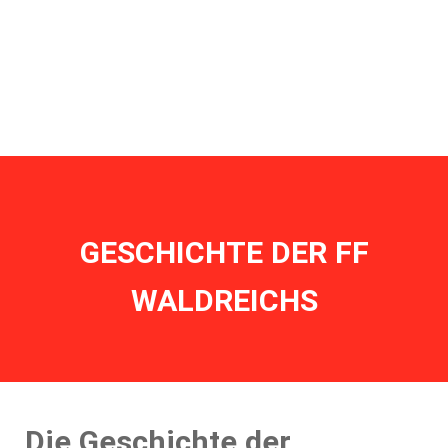
Home
Aktuelles
Einsätze
Übungen
Bewerbe
Termine
Ausrüstung
Historisches
Mannschaft
Jahresberichte
GESCHICHTE DER FF
WALDREICHS
Die Geschichte der