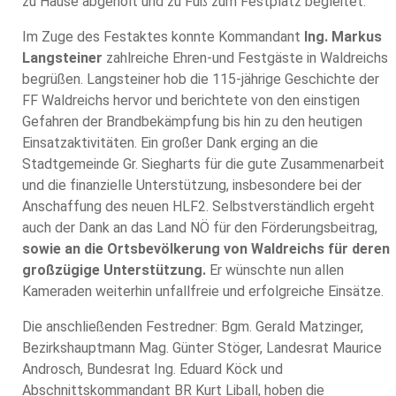
zu Hause abgeholt und zu Fuß zum Festplatz begleitet.
Im Zuge des Festaktes konnte Kommandant
Ing. Markus
Langsteiner
zahlreiche Ehren-und Festgäste in Waldreichs
begrüßen. Langsteiner hob die 115-jährige Geschichte der
FF Waldreichs hervor und berichtete von den einstigen
Gefahren der Brandbekämpfung bis hin zu den heutigen
Einsatzaktivitäten. Ein großer Dank erging an die
Stadtgemeinde Gr. Siegharts für die gute Zusammenarbeit
und die finanzielle Unterstützung, insbesondere bei der
Anschaffung des neuen HLF2. Selbstverständlich ergeht
auch der Dank an das Land NÖ für den Förderungsbeitrag,
sowie an die Ortsbevölkerung von Waldreichs für deren
großzügige Unterstützung.
Er wünschte nun allen
Kameraden weiterhin unfallfreie und erfolgreiche Einsätze.
Die anschließenden Festredner: Bgm. Gerald Matzinger,
Bezirkshauptmann Mag. Günter Stöger, Landesrat Maurice
Androsch, Bundesrat Ing. Eduard Köck und
Abschnittskommandant BR Kurt Liball, hoben die