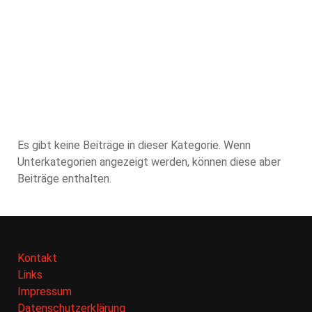
Home
Aktuelles
Einsätze
Übungen
Bewerbe
Termine
Ausrüstung
Historisches
Mannschaft
Jahresberichte
Es gibt keine Beiträge in dieser Kategorie. Wenn
Unterkategorien angezeigt werden, können diese aber
Beiträge enthalten.
Kontakt
Links
Impressum
Datenschutzerklärung