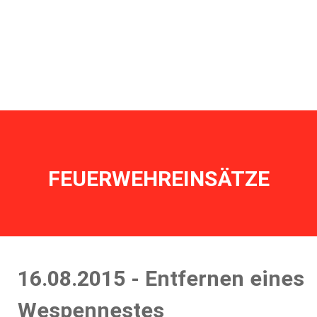
Home
Aktuelles
Einsätze
Übungen
Bewerbe
Termine
Ausrüstung
Historisches
Mannschaft
Jahresberichte
FEUERWEHREINSÄTZE
16.08.2015 - Entfernen eines
Wespennestes