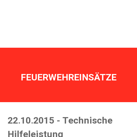
Home
Aktuelles
Einsätze
Übungen
Bewerbe
Termine
Ausrüstung
Historisches
Mannschaft
Jahresberichte
FEUERWEHREINSÄTZE
22.10.2015 - Technische
Hilfeleistung