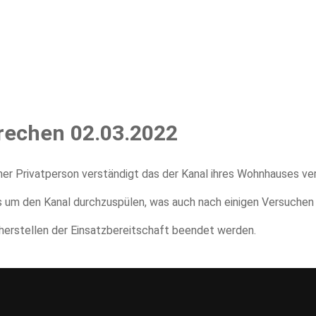
erbe
Termine
Ausrüstung
Historisches
Mannschaft
brechen 02.03.2022
er Privatperson verständigt das der Kanal ihres Wohnhauses ver
um den Kanal durchzuspülen, was auch nach einigen Versuchen 
erstellen der Einsatzbereitschaft beendet werden.