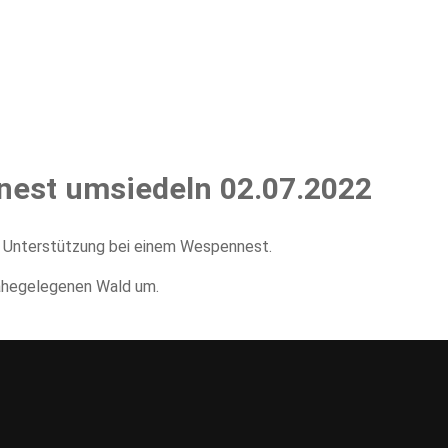
erbe
Termine
Ausrüstung
Historisches
Mannschaft
nest umsiedeln 02.07.2022
m Unterstützung bei einem Wespennest.
ahegelegenen Wald um.