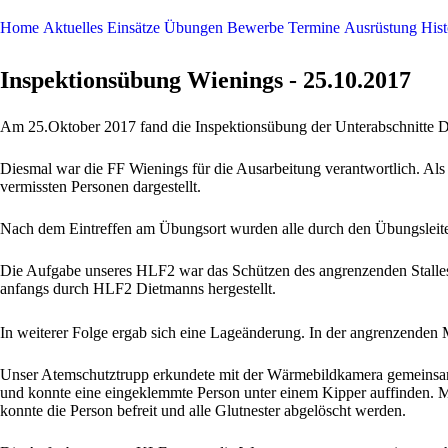
Home
Aktuelles
Einsätze
Übungen
Bewerbe
Termine
Ausrüstung
Hist
Inspektionsübung Wienings - 25.10.2017
Am 25.Oktober 2017 fand die Inspektionsübung der Unterabschnitte Di
Diesmal war die FF Wienings für die Ausarbeitung verantwortlich. A
vermissten Personen dargestellt.
Nach dem Eintreffen am Übungsort wurden alle durch den Übungsleiter 
Die Aufgabe unseres HLF2 war das Schützen des angrenzenden Stalles,
anfangs durch HLF2 Dietmanns hergestellt.
In weiterer Folge ergab sich eine Lageänderung. In der angrenzende
Unser Atemschutztrupp erkundete mit der Wärmebildkamera gemeinsam
und konnte eine eingeklemmte Person unter einem Kipper auffinden. Mi
konnte die Person befreit und alle Glutnester abgelöscht werden.