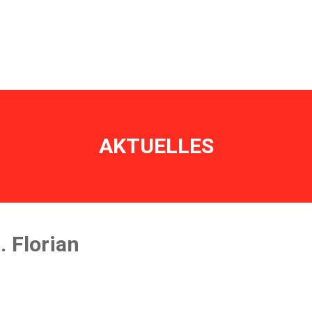
erbe
Termine
Ausrüstung
Historisches
Mannschaft
AKTUELLES
 Florian