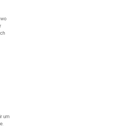
 wo
r
ich
ir um
e.