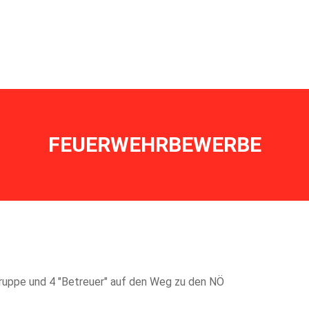
erbe
Termine
Ausrüstung
Historisches
Mannschaft
FEUERWEHRBEWERBE
uppe und 4 "Betreuer" auf den Weg zu den NÖ