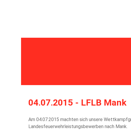
Home
Aktuelles
Einsätze
Übungen
Bew
04.07.2015 - LFLB Mank
Am 04.07.2015 machten sich unsere Wettkampfgr
Landesfeuerwehrleistungsbewerben nach Mank.