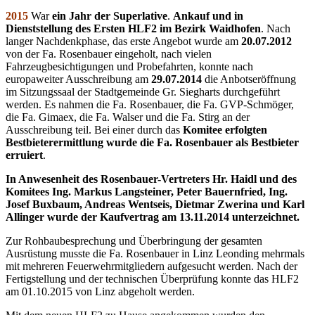
2015
War
ein Jahr der Superlative
.
Ankauf und in
Dienststellung des Ersten HLF2 im Bezirk Waidhofen
. Nach
langer Nachdenkphase, das erste Angebot wurde am
20.07.2012
von der Fa. Rosenbauer eingeholt, nach vielen
Fahrzeugbesichtigungen und Probefahrten, konnte nach
europaweiter Ausschreibung am
29.07.2014
die Anbotseröffnung
im Sitzungssaal der Stadtgemeinde Gr. Siegharts durchgeführt
werden. Es nahmen die Fa. Rosenbauer, die Fa. GVP-Schmöger,
die Fa. Gimaex, die Fa. Walser und die Fa. Stirg an der
Ausschreibung teil. Bei einer durch das
Komitee erfolgten
Bestbieterermittlung wurde die Fa. Rosenbauer als Bestbieter
erruiert
.
In Anwesenheit des Rosenbauer-Vertreters Hr. Haidl und des
Komitees Ing. Markus Langsteiner, Peter Bauernfried, Ing.
Josef Buxbaum, Andreas Wentseis, Dietmar Zwerina und Karl
Allinger wurde der Kaufvertrag am 13.11.2014 unterzeichnet.
Zur Rohbaubesprechung und Überbringung der gesamten
Ausrüstung musste die Fa. Rosenbauer in Linz Leonding mehrmals
mit mehreren Feuerwehrmitgliedern aufgesucht werden. Nach der
Fertigstellung und der technischen Überprüfung konnte das HLF2
am 01.10.2015 von Linz abgeholt werden.