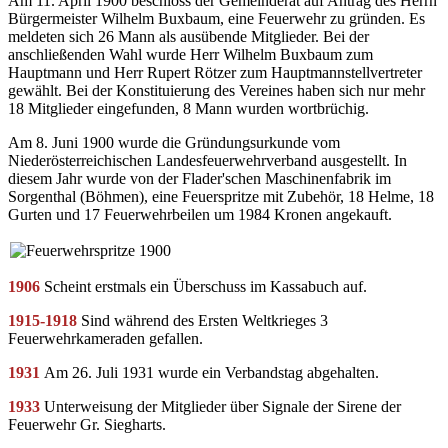
Am 11. April 1900 beschloss der Gemeinderat auf Antrag des Herrn
Bürgermeister Wilhelm Buxbaum, eine Feuerwehr zu gründen. Es
meldeten sich 26 Mann als ausübende Mitglieder. Bei der
anschließenden Wahl wurde Herr Wilhelm Buxbaum zum
Hauptmann und Herr Rupert Rötzer zum Hauptmannstellvertreter
gewählt. Bei der Konstituierung des Vereines haben sich nur mehr
18 Mitglieder eingefunden, 8 Mann wurden wortbrüchig.
Am 8. Juni 1900 wurde die Gründungsurkunde vom
Niederösterreichischen Landesfeuerwehrverband ausgestellt. In
diesem Jahr wurde von der Flader'schen Maschinenfabrik im
Sorgenthal (Böhmen), eine Feuerspritze mit Zubehör, 18 Helme, 18
Gurten und 17 Feuerwehrbeilen um 1984 Kronen angekauft.
1906
Scheint erstmals ein Überschuss im Kassabuch auf.
1915-1918
Sind während des Ersten Weltkrieges 3
Feuerwehrkameraden gefallen.
1931
Am 26. Juli 1931 wurde ein Verbandstag abgehalten.
1933
Unterweisung der Mitglieder über Signale der Sirene der
Feuerwehr Gr. Siegharts.