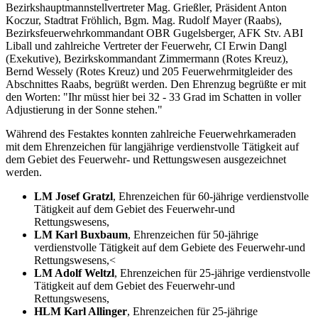
Bezirkshauptmannstellvertreter Mag. Grießler, Präsident Anton
Koczur, Stadtrat Fröhlich, Bgm. Mag. Rudolf Mayer (Raabs),
Bezirksfeuerwehrkommandant OBR Gugelsberger, AFK Stv. ABI
Liball und zahlreiche Vertreter der Feuerwehr, CI Erwin Dangl
(Exekutive), Bezirkskommandant Zimmermann (Rotes Kreuz),
Bernd Wessely (Rotes Kreuz) und 205 Feuerwehrmitgleider des
Abschnittes Raabs, begrüßt werden. Den Ehrenzug begrüßte er mit
den Worten: "Ihr müsst hier bei 32 - 33 Grad im Schatten in voller
Adjustierung in der Sonne stehen."
Während des Festaktes konnten zahlreiche Feuerwehrkameraden
mit dem Ehrenzeichen für langjährige verdienstvolle Tätigkeit auf
dem Gebiet des Feuerwehr- und Rettungswesen ausgezeichnet
werden.
LM Josef Gratzl
, Ehrenzeichen für 60-jährige verdienstvolle
Tätigkeit auf dem Gebiet des Feuerwehr-und
Rettungswesens,
LM Karl Buxbaum
, Ehrenzeichen für 50-jährige
verdienstvolle Tätigkeit auf dem Gebiete des Feuerwehr-und
Rettungswesens,<
LM Adolf Weltzl
, Ehrenzeichen für 25-jährige verdienstvolle
Tätigkeit auf dem Gebiet des Feuerwehr-und
Rettungswesens,
HLM Karl Allinger
, Ehrenzeichen für 25-jährige