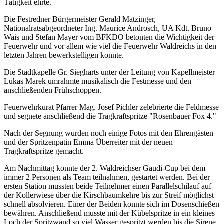
Tätigkeit ehrte.
Die Festredner Bürgermeister Gerald Matzinger,
Nationalratsabgeordneter Ing. Maurice Androsch, UA Kdt. Bruno
Wais und Stefan Mayer vom BFKDO betonten die Wichtigkeit der
Feuerwehr und vor allem wie viel die Feuerwehr Waldreichs in den
letzten Jahren bewerkstelligen konnte.
Die Stadtkapelle Gr. Siegharts unter der Leitung von Kapellmeister
Lukas Marek umrahmte musikalisch die Festmesse und den
anschließenden Frühschoppen.
Feuerwehrkurat Pfarrer Mag. Josef Pichler zelebrierte die Feldmesse
und segnete anschließend die Tragkraftspritze "Rosenbauer Fox 4."
Nach der Segnung wurden noch einige Fotos mit den Ehrengästen
und der Spritzenpatin Emma Überreiter mit der neuen
Tragkraftspritze gemacht.
Am Nachmittag konnte der 2. Waldreichser Gaudi-Cup bei dem
immer 2 Personen als Team teilnahmen, gestartet werden. Bei der
ersten Station mussten beide Teilnehmer einen Parallelschilauf auf
der Kollerwiese über die Kirschbaumkehre bis zur Streif möglichst
schnell absolvieren. Einer der Beiden konnte sich im Dosenschießen
bewähren. Anschließend musste mit der Kübelspritze in ein kleines
Loch der Spritzwand so viel Wasser gespritzt werden bis die Sirene