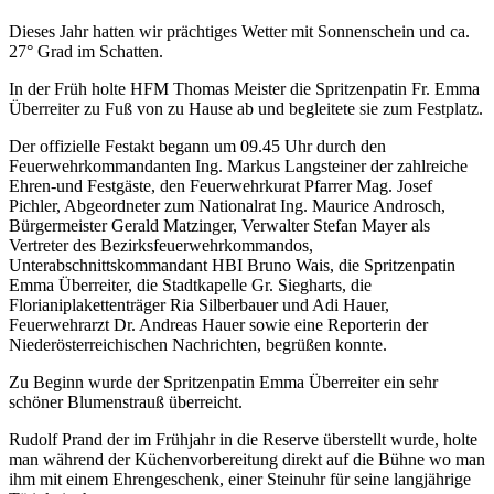
Dieses Jahr hatten wir prächtiges Wetter mit Sonnenschein und ca.
27° Grad im Schatten.
In der Früh holte HFM Thomas Meister die Spritzenpatin Fr. Emma
Überreiter zu Fuß von zu Hause ab und begleitete sie zum Festplatz.
Der offizielle Festakt begann um 09.45 Uhr durch den
Feuerwehrkommandanten Ing. Markus Langsteiner der zahlreiche
Ehren-und Festgäste, den Feuerwehrkurat Pfarrer Mag. Josef
Pichler, Abgeordneter zum Nationalrat Ing. Maurice Androsch,
Bürgermeister Gerald Matzinger, Verwalter Stefan Mayer als
Vertreter des Bezirksfeuerwehrkommandos,
Unterabschnittskommandant HBI Bruno Wais, die Spritzenpatin
Emma Überreiter, die Stadtkapelle Gr. Siegharts, die
Florianiplakettenträger Ria Silberbauer und Adi Hauer,
Feuerwehrarzt Dr. Andreas Hauer sowie eine Reporterin der
Niederösterreichischen Nachrichten, begrüßen konnte.
Zu Beginn wurde der Spritzenpatin Emma Überreiter ein sehr
schöner Blumenstrauß überreicht.
Rudolf Prand der im Frühjahr in die Reserve überstellt wurde, holte
man während der Küchenvorbereitung direkt auf die Bühne wo man
ihm mit einem Ehrengeschenk, einer Steinuhr für seine langjährige