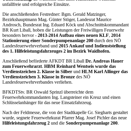
unfallfreie und erfolgreiche Einsätze.
Die anschließenden Festredner: Bgm. Gerald Matzinger,
Bezirkshauptmann Mag. Günter Stöger, Landesrat Maurice
Androsch, Bundesrat Ing. Eduard Köck und Abschnittskommandant
BR Kurt Liball, hoben die Leistungen der Freiwilligen Feuerwehr
besonders hervor -
2013-2014 Aufbau eines neuen KLF
,
2014
Stationierung einer Sonderpumpenanlage 200
durch den NÖ
Landesfeuerwehrverband und
2015 Ankauf und Indienststellung
des 1. Hilfeleistungsfahrzeuges 2 im Bezirk Waidhofen.
Anschließend beförderte AFKDT BR Liball
Dr. Andreas Hauer
zum Feuerwehrarzt
.
HBM Reinhard Wentseis wurde das
Verdienstzeichen 2. Klasse in Silber
und
HLM Karl Allinger das
Verdienstzeichen 3. Klasse in Bronze
des NÖ
Landesfeuerwehrverbandes verliehen.
BFKDTStv. BR Oswald Sprinzl überreichte dem
Feuerwehrkommandanten Ing. Langsteiner ein Kreuz und einen
Schlüsselanhänger für das neue Einsatzfahrzeug.
Nach der Feldmesse, die von der Stadtkapelle Gr. Siegharts gestaltet
wurde, segnete Feuerwehrkurat Pfarrer Mag. Josef Pichler das neue
Hilfeleistungsfahrzeug 2
und die
Sonderpumpenanlage 200
.