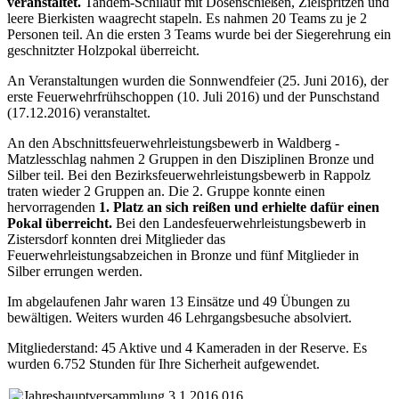
veranstaltet.
Tandem-Schilauf mit Dosenschießen, Zielspritzen und
leere Bierkisten waagrecht stapeln. Es nahmen 20 Teams zu je 2
Personen teil. An die ersten 3 Teams wurde bei der Siegerehrung ein
geschnitzter Holzpokal überreicht.
An Veranstaltungen wurden die Sonnwendfeier (25. Juni 2016), der
erste Feuerwehrfrühschoppen (10. Juli 2016) und der Punschstand
(17.12.2016) veranstaltet.
An den Abschnittsfeuerwehrleistungsbewerb in Waldberg -
Matzlesschlag nahmen 2 Gruppen in den Disziplinen Bronze und
Silber teil. Bei den Bezirksfeuerwehrleistungsbewerb in Rappolz
traten wieder 2 Gruppen an. Die 2. Gruppe konnte einen
hervorragenden
1. Platz an sich reißen und erhielte dafür einen
Pokal überreicht.
Bei den Landesfeuerwehrleistungsbewerb in
Zistersdorf konnten drei Mitglieder das
Feuerwehrleistungsabzeichen in Bronze und fünf Mitglieder in
Silber errungen werden.
Im abgelaufenen Jahr waren 13 Einsätze und 49 Übungen zu
bewältigen. Weiters wurden 46 Lehrgangsbesuche absolviert.
Mitgliederstand: 45 Aktive und 4 Kameraden in der Reserve. Es
wurden 6.752 Stunden für Ihre Sicherheit aufgewendet.