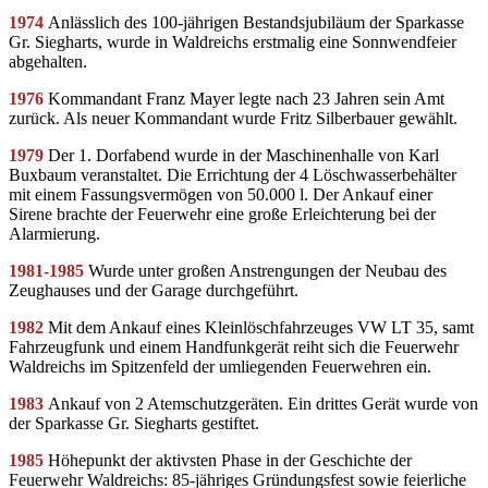
1974
Anlässlich des 100-jährigen Bestandsjubiläum der Sparkasse
Gr. Siegharts, wurde in Waldreichs erstmalig eine Sonnwendfeier
abgehalten.
1976
Kommandant Franz Mayer legte nach 23 Jahren sein Amt
zurück. Als neuer Kommandant wurde Fritz Silberbauer gewählt.
1979
Der 1. Dorfabend wurde in der Maschinenhalle von Karl
Buxbaum veranstaltet. Die Errichtung der 4 Löschwasserbehälter
mit einem Fassungsvermögen von 50.000 l. Der Ankauf einer
Sirene brachte der Feuerwehr eine große Erleichterung bei der
Alarmierung.
1981-1985
Wurde unter großen Anstrengungen der Neubau des
Zeughauses und der Garage durchgeführt.
1982
Mit dem Ankauf eines Kleinlöschfahrzeuges VW LT 35, samt
Fahrzeugfunk und einem Handfunkgerät reiht sich die Feuerwehr
Waldreichs im Spitzenfeld der umliegenden Feuerwehren ein.
1983
Ankauf von 2 Atemschutzgeräten. Ein drittes Gerät wurde von
der Sparkasse Gr. Siegharts gestiftet.
1985
Höhepunkt der aktivsten Phase in der Geschichte der
Feuerwehr Waldreichs: 85-jähriges Gründungsfest sowie feierliche