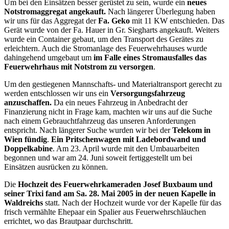
Um bei den Einsätzen besser gerüstet zu sein, wurde ein
neues
Notstromaggregat angekauft.
Nach längerer Überlegung haben
wir uns für das Aggregat der
Fa. Geko
mit 11 KW entschieden. Das
Gerät wurde von der Fa. Hauer in Gr. Siegharts angekauft. Weiters
wurde ein Container gebaut, um den Transport des Gerätes zu
erleichtern. Auch die Stromanlage des Feuerwehrhauses wurde
dahingehend umgebaut um
im Falle eines Stromausfalles das
Feuerwehrhaus mit Notstrom zu versorgen
.
Um den gestiegenen Mannschafts- und Materialtransport gerecht zu
werden entschlossen wir uns ein
Versorgungsfahrzeug
anzuschaffen.
Da ein neues Fahrzeug in Anbedracht der
Finanzierung nicht in Frage kam, machten wir uns auf die Suche
nach einem Gebrauchtfahrzeug das unseren Anforderungen
entspricht. Nach längerer Suche wurden wir bei der
Telekom in
Wien fündig
.
Ein Pritschenwagen mit Ladebordwand und
Doppelkabine
. Am 23. April wurde mit den Umbauarbeiten
begonnen und war am 24. Juni soweit fertiggestellt um bei
Einsätzen ausrücken zu können.
Die
Hochzeit des Feuerwehrkameraden Josef Buxbaum und
seiner Trixi fand am Sa. 28. Mai 2005 in der neuen Kapelle in
Waldreichs
statt. Nach der Hochzeit wurde vor der Kapelle für das
frisch vermählte Ehepaar ein Spalier aus Feuerwehrschläuchen
errichtet, wo das Brautpaar durchschritt.