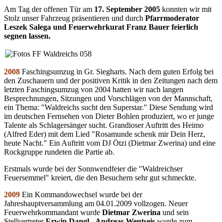
Am Tag der offenen Tür am
17. September 2005
konnten wir mit
Stolz unser Fahrzeug präsentieren und durch
Pfarrmoderator
Leszek Salega und Feuerwehrkurat Franz Bauer feierlich
segnen lassen.
2008
Faschingsumzug in Gr. Siegharts. Nach dem guten Erfolg bei
den Zuschauern und der positiven Kritik in den Zeitungen nach dem
letzten Faschingsumzug von 2004 hatten wir nach langen
Besprechnungen, Sitzungen und Vorschlägen von der Mannschaft,
ein Thema: "Waldreichs sucht den Superstar." Diese Sendung wird
im deutschen Fernsehen von Dieter Bohlen produziert, wo er junge
Talente als Schlagersänger sucht. Grandioser Auftritt des Heimo
(Alfred Eder) mit dem Lied "Rosamunde schenk mir Dein Herz,
heute Nacht." Ein Auftritt vom DJ Ötzi (Dietmar Zwerina) und eine
Rockgruppe rundeten die Partie ab.
Erstmals wurde bei der Sonnwendfeier die "Waldreichser
Feuersemmel" kreiert, die den Besuchern sehr gut schmeckte.
2009
Ein Kommandowechsel wurde bei der
Jahreshauptversammlung am 04.01.2009 vollzogen. Neuer
Feuerwehrkommandant wurde
Dietmar Zwerina
und sein
Stellvertreter
Erwin Dangl
.
Andreas Wentseis
wurde zum