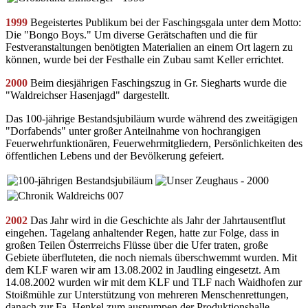
1999
Begeistertes Publikum bei der Faschingsgala unter dem Motto:
Die "Bongo Boys." Um diverse Gerätschaften und die für
Festveranstaltungen benötigten Materialien an einem Ort lagern zu
können, wurde bei der Festhalle ein Zubau samt Keller errichtet.
2000
Beim diesjährigen Faschingszug in Gr. Siegharts wurde die
"Waldreichser Hasenjagd" dargestellt.
Das 100-jährige Bestandsjubiläum wurde während des zweitägigen
"Dorfabends" unter großer Anteilnahme von hochrangigen
Feuerwehrfunktionären, Feuerwehrmitgliedern, Persönlichkeiten des
öffentlichen Lebens und der Bevölkerung gefeiert.
2002
Das Jahr wird in die Geschichte als Jahr der Jahrtausentflut
eingehen. Tagelang anhaltender Regen, hatte zur Folge, dass in
großen Teilen Österrreichs Flüsse über die Ufer traten, große
Gebiete überfluteten, die noch niemals überschwemmt wurden. Mit
dem KLF waren wir am 13.08.2002 in Jaudling eingesetzt. Am
14.08.2002 wurden wir mit dem KLF und TLF nach Waidhofen zur
Stoißmühle zur Unterstützung von mehreren Menschenrettungen,
danach zur Fa. Henkel zum auspumpen der Produktionshalle