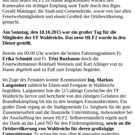
Mit dem neuen HLF2 zu Hause angekommen wurden den
Kameraden ein richtiger Empfang samt Taufe durch den Bgm.
Gerald Matzinger, die Stadt-und Gemeinderäte, sowie von fast allen
Feuerwehrmitgleidern und einem Großteil der Ortsbevölkerung,
gemacht.
Am Sonntag, den 18.10.2015 war ein großer Tag für die
Mitglieder der FF Waldreichs. Das neue HLF2 wurde in den
Dienst gestellt.
Bereits um 09.00 Uhr wurden die beiden Fahrzeugpatinnen Fr.
Erika Schmidt
und Fr.
Trixi Buxbaum
durch die
Feuerwehrmänner Reinhard Wentseis und Karl Allinger von zu
Hause abgeholt und zu Fuß zum Festplatz begleitet.
Im Zuge des Festaktes konnte Kommandant
Ing. Markus
Langsteiner
zahlreiche Ehren-und Festgäste in Waldreichs
begrüßen. Langsteiner hob die 115-jährige Geschichte der FF
Waldreichs hervor und berichtete von den einstigen Gefahren der
Brandbekämpfung bis hin zu den heutigen Einsatzaktivitäten. Ein
großer Dank erging an die Stadtgemeinde Gr. Siegharts für die gute
Zusammenarbeit und die finanzielle Unterstützung, insbesondere bei
der Anschaffung des neuen HLF2. Selbstverständlich ergeht auch
der Dank an das Land NÖ für den Förderungsbeitrag,
sowie an die
Ortsbevölkerung von Waldreichs für deren großzügige
Unterstützung.
Er wünschte nun allen Kameraden weiterhin