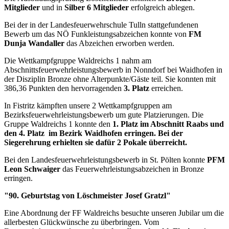
Mitglieder
und in
Silber 6 Mitglieder
erfolgreich ablegen.
Bei der in der Landesfeuerwehrschule Tulln stattgefundenen
Bewerb um das NÖ Funkleistungsabzeichen konnte von
FM
Dunja Wandaller
das Abzeichen erworben werden.
Die Wettkampfgruppe Waldreichs 1 nahm am
Abschnittsfeuerwehrleistungsbewerb in Nonndorf bei Waidhofen in
der Disziplin Bronze ohne Alterpunkte/Gäste teil. Sie konnten mit
386,36 Punkten den hervorragenden
3. Platz
erreichen.
In Fistritz kämpften unsere 2 Wettkampfgruppen am
Bezirksfeuerwehrleistungsbewerb um gute Platzierungen. Die
Gruppe Waldreichs 1 konnte den
1. Platz im Abschnitt Raabs und
den 4. Platz im Bezirk Waidhofen erringen. Bei der
Siegerehrung erhielten sie dafür 2 Pokale überreicht.
Bei den Landesfeuerwehrleistungsbewerb in St. Pölten konnte
PFM
Leon Schwaiger
das Feuerwehrleistungsabzeichen in Bronze
erringen.
"90. Geburtstag von Löschmeister Josef Gratzl"
Eine Abordnung der FF Waldreichs besuchte unseren Jubilar um die
allerbesten Glückwünsche zu überbringen. Vom