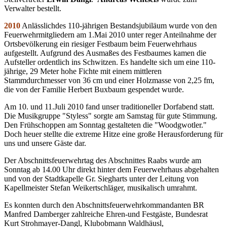
Verwalter bestellt.
2010
Anlässlichdes 110-jährigen Bestandsjubiläum wurde von den
Feuerwehrmitgliedern am 1.Mai 2010 unter reger Anteilnahme der
Ortsbevölkerung ein riesiger Festbaum beim Feuerwehrhaus
aufgestellt. Aufgrund des Ausmaßes des Festbaumes kamen die
Aufsteller ordentlich ins Schwitzen. Es handelte sich um eine 110-
jährige, 29 Meter hohe Fichte mit einem mittleren
Stammdurchmesser von 36 cm und einer Holzmasse von 2,25 fm,
die von der Familie Herbert Buxbaum gespendet wurde.
Am 10. und 11.Juli 2010 fand unser traditioneller Dorfabend statt.
Die Musikgruppe "Styless" sorgte am Samstag für gute Stimmung.
Den Frühschoppen am Sonntag gestalteten die "Woodgwotler."
Doch heuer stellte die extreme Hitze eine große Herausforderung für
uns und unsere Gäste dar.
Der Abschnittsfeuerwehrtag des Abschnittes Raabs wurde am
Sonntag ab 14.00 Uhr direkt hinter dem Feuerwehrhaus abgehalten
und von der Stadtkapelle Gr. Siegharts unter der Leitung von
Kapellmeister Stefan Weikertschläger, musikalisch umrahmt.
Es konnten durch den Abschnittsfeuerwehrkommandanten BR
Manfred Damberger zahlreiche Ehren-und Festgäste, Bundesrat
Kurt Strohmayer-Dangl, Klubobmann Waldhäusl,