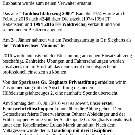
Buxbaum wurde zum neuen Verwalter ernannt.
Das alte
"Tanklöschfahrzeug 2000"
Baujahr 1974 wurde am 6.
Februar 2016 nach 42-jähriger Dienstzeit (1974-1994 FF
Rabenstein und
1994-2016 FF Waldreichs
) verkauft und von
seinen neuen Besitzern abgeholt.
Am 24. Jänner nahmen wir am Faschingsumzug in Gr. Siegharts als
die
"Waldreichser Minions"
teil
2016 wurde intensiv mit der Einschulung am neuen Einsatzfahrzeug
beschäftigt. Zahlreiche Übungen und Fahrerschulungen wurden
absolviert, um im Ernstfall das neue Gerät dementsprechend
professionell einsetzen zu können.
Von der
Sparkasse Gr. Siegharts Privatstiftung
erhielten wir in
Zusammenhang mit der Anschaffung des neuen
Hilfeleistungsfahrzeuges 2, eine namhafte Spende überreicht.
Am Sonntag den 10. Juli 2016 war es soweit, unser
erster
Feuerwehrfrühschoppen
konnte über die Bühne gehen. Den
Gottesdienst feierte Feuerwehrkurat Othmar Ableidinger und der
Frühschoppen wurde von der Stadtkapelle Gr. Siegharts musikalisch
unter dem Kapellmeister Lukas Marek umrahmt. Nach dem
Mittagessen wurde der
1. Gaudicup mit drei Disziplinen