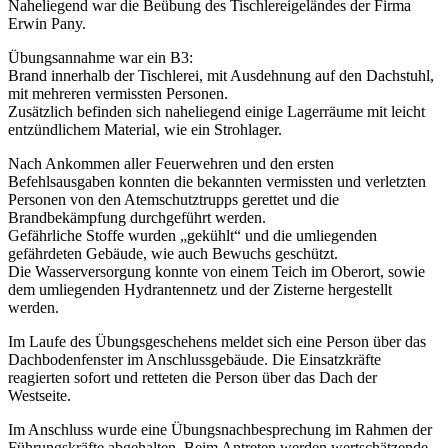
Naheliegend war die Beübung des Tischlereigeländes der Firma
Erwin Pany.
Übungsannahme war ein B3:
Brand innerhalb der Tischlerei, mit Ausdehnung auf den Dachstuhl,
mit mehreren vermissten Personen.
Zusätzlich befinden sich naheliegend einige Lagerräume mit leicht
entzündlichem Material, wie ein Strohlager.
Nach Ankommen aller Feuerwehren und den ersten
Befehlsausgaben konnten die bekannten vermissten und verletzten
Personen von den Atemschutztrupps gerettet und die
Brandbekämpfung durchgeführt werden.
Gefährliche Stoffe wurden „gekühlt“ und die umliegenden
gefährdeten Gebäude, wie auch Bewuchs geschützt.
Die Wasserversorgung konnte von einem Teich im Oberort, sowie
dem umliegenden Hydrantennetz und der Zisterne hergestellt
werden.
Im Laufe des Übungsgeschehens meldet sich eine Person über das
Dachbodenfenster im Anschlussgebäude. Die Einsatzkräfte
reagierten sofort und retteten die Person über das Dach der
Westseite.
Im Anschluss wurde eine Übungsnachbesprechung im Rahmen der
Führungskräfte abgehalten. Beim Antreten werden wertschätzende