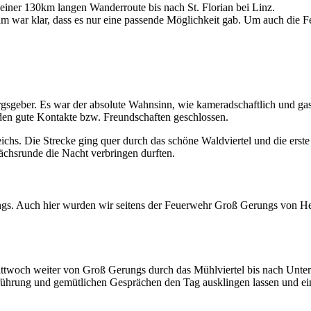
einer 130km langen Wanderroute bis nach St. Florian bei Linz.
am war klar, dass es nur eine passende Möglichkeit gab. Um auch die
ergsgeber. Es war der absolute Wahnsinn, wie kameradschaftlich und g
en gute Kontakte bzw. Freundschaften geschlossen.
hs. Die Strecke ging quer durch das schöne Waldviertel und die erste
chsrunde die Nacht verbringen durften.
gs. Auch hier wurden wir seitens der Feuerwehr Groß Gerungs von He
ittwoch weiter von Groß Gerungs durch das Mühlviertel bis nach Unte
führung und gemütlichen Gesprächen den Tag ausklingen lassen und e